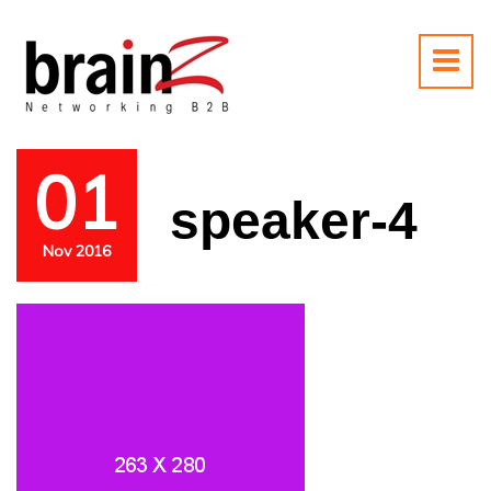
01
speaker-4
Nov 2016