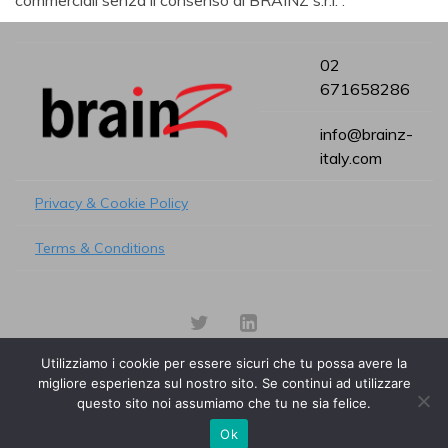
commerciali senza il consenso di BRAINZ s.r.l. .
02
671658286
info@brainz-
italy.com
Privacy & Cookie Policy
Terms & Conditions
Utilizziamo i cookie per essere sicuri che tu possa avere la
migliore esperienza sul nostro sito. Se continui ad utilizzare
questo sito noi assumiamo che tu ne sia felice.
© 2017 Brainz s.r.l. - All right reserved
Designed and Developed by
Brainz Italy SRL
.
Ok