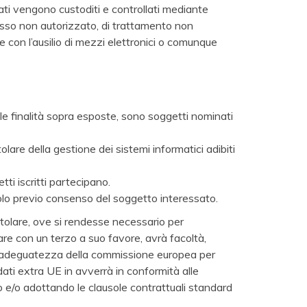
ti vengono custoditi e controllati mediante
ccesso non autorizzato, di trattamento non
e con l’ausilio di mezzi elettronici o comunque
le finalità sopra esposte, sono soggetti nominati
lare della gestione dei sistemi informatici adibiti
ti iscritti partecipano.
solo previo consenso del soggetto interessato.
Titolare, ove si rendesse necessario per
lare con un terzo a suo favore, avrà facoltà,
di adeguatezza della commissione europea per
dati extra UE in avverrà in conformità alle
to e/o adottando le clausole contrattuali standard