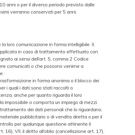
 10 anni o per il diverso periodo previsto dalle
edesimi verranno conservati per 5 anni.
a loro comunicazione in forma intelligibile. II.
ca applicata in caso di trattamento effettuato con
esignato ai sensi dell’art. 5, comma 2 Codice
ssere comunicati o che possono venirne a
e :
a trasformazione in forma anonima o il blocco dei
r i quali i dati sono stati raccolti o
cenza, anche per quanto riguarda il loro
ivela impossibile o comporta un impiego di mezzi
l trattamento dei dati personali che lo riguardano,
ateriale pubblicitario o di vendita diretta o per il
ontrollo per qualunque questione attinente il
16), VII. il diritto all’oblio (cancellazione art. 17),