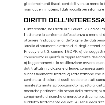
gli adempimenti fiscali, contabili, venuta meno la 
normative in materia. I dati raccolti per informare 
DIRITTI DELL’INTERESS
L’ interessato, ha i diritti di cui all’art . 7 Codice 
I. ottenere la conferma dell’esistenza o meno di da
ottenere I’indicazione: a) dell’origine dei dati per
l’ausilio di strumenti elettronici; d) degli estremi
Privacy e art. 3, comma 1,GDPR; e) dei soggetti o
conoscenza in qualità di rappresentante designate ne
a) l’aggiornamento, la rettificazione ovvero, quand
dati trattati in violazione di legge, compresi quelli
successivamente trattati; c) l’attestazione che le
contenuto, di coloro ai quali i dati sono stati com
manifestamente sproporzionato rispetto al diritto t
ancorchè pertinenti allo scopo della raccolta; b) al
compimento di ricerche di mercato o di comunicazion
suddetto trattamento dei dati. Ai sensi degli artt. da