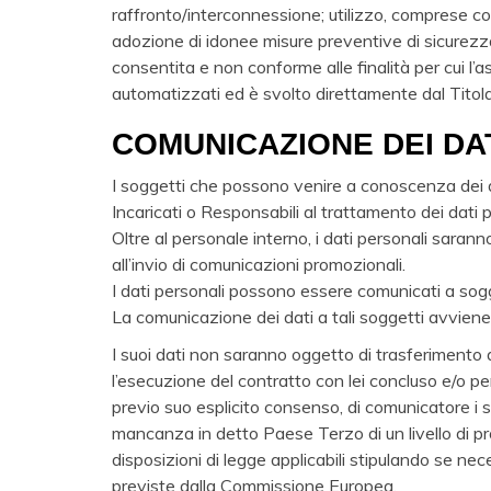
raffronto/interconnessione; utilizzo, comprese c
adozione di idonee misure preventive di sicurezza 
consentita e non conforme alle finalità per cui l’
automatizzati ed è svolto direttamente dal Tito
COMUNICAZIONE DEI DA
I soggetti che possono venire a conoscenza dei da
Incaricati o Responsabili al trattamento dei dat
Oltre al personale interno, i dati personali sarann
all’invio di comunicazioni promozionali.
I dati personali possono essere comunicati a sogge
La comunicazione dei dati a tali soggetti avviene
I suoi dati non saranno oggetto di trasferimento a
l’esecuzione del contratto con lei concluso e/o pe
previo suo esplicito consenso, di comunicatore i
mancanza in detto Paese Terzo di un livello di pro
disposizioni di legge applicabili stipulando se ne
previste dalla Commissione Europea.