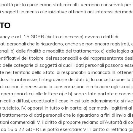
finalità per la quale erano stati raccolti, verranno conservati per
i soggetti in merito alle iniziative attinenti agli interessi dei m
ATO
Privacy e art. 15 GDPR (diritto di accesso) ovvero i diritti di:
ti personali che la riguardano, anche se non ancora registrati, e l
sonali; b) delle finalità e modalità del trattamento; c) della logi
 identificativi del titolare, dei responsabili e del rappresentante d
 delle categorie di soggetti ai quali i dati personali possono e
l territorio dello Stato, di responsabili o incaricati. Ill. ottener
o vi ha interesse, l’integrazione dei dati; b) la cancellazione, l
 di cui non è necessaria la conservazione in relazione agli scopi pe
 operazioni di cui alle lettere a) e b) sono state portate a conos
unicati o diffusi, eccettuato il caso in cui tale adempimento si r
utelato. IV. opporsi, in tutto o in parte: a) per motivi legittimi a
 trattamento di dati personali che lo riguardano a fini di invio di m
i commerciali; V. il diritto di proporre reclamo all’Autorità di c
 16 a 22 GDPR Lei potrà esercitare: VI. il diritto di rettifica (art. 