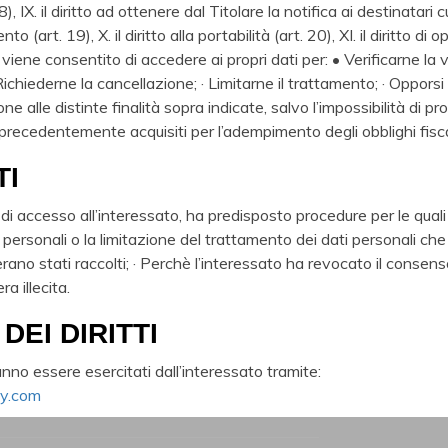
18), IX. il diritto ad ottenere dal Titolare la notifica ai destinatari
(art. 19), X. il diritto alla portabilità (art. 20), XI. il diritto di oppo
ene consentito di accedere ai propri dati per: • Verificarne la ve
 Richiederne la cancellazione; · Limitarne il trattamento; · Oppors
e alle distinte finalità sopra indicate, salvo l’impossibilità di 
precedentemente acquisiti per l’adempimento degli obblighi fiscali
TI
 di accesso all’interessato, ha predisposto procedure per le quali
 personali o la limitazione del trattamento dei dati personali che 
 erano stati raccolti; · Perchè l’interessato ha revocato il consen
a illecita.
DEI DIRITTI
tranno essere esercitati dall’interessato tramite:
ly.com