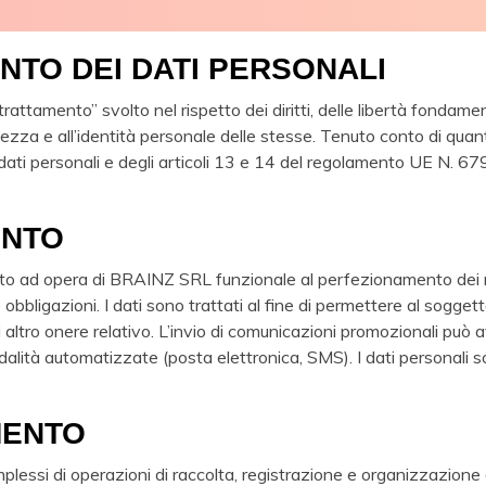
NTO DEI DATI PERSONALI
“trattamento” svolto nel rispetto dei diritti, delle libertà fondame
vatezza e all’identità personale delle stesse. Tenuto conto di qua
ati personali e degli articoli 13 e 14 del regolamento UE N. 679
ENTO
nto ad opera di BRAINZ SRL funzionale al perfezionamento dei rappo
obbligazioni. I dati sono trattati al fine di permettere al sogge
tro onere relativo. L’invio di comunicazioni promozionali può av
lità automatizzate (posta elettronica, SMS). I dati personali son
MENTO
plessi di operazioni di raccolta, registrazione e organizzazione