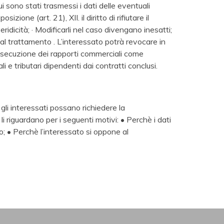
 cui sono stati trasmessi i dati delle eventuali
sizione (art. 21), XII. il diritto di rifiutare il
ridicità; · Modificarli nel caso divengano inesatti;
i al trattamento . L’interessato potrà revocare in
prosecuzione dei rapporti commerciali come
 e tributari dipendenti dai contratti conclusi.
 gli interessati possano richiedere la
Ii riguardano per i seguenti motivi: • Perchè i dati
so; • Perchè l’interessato si oppone al