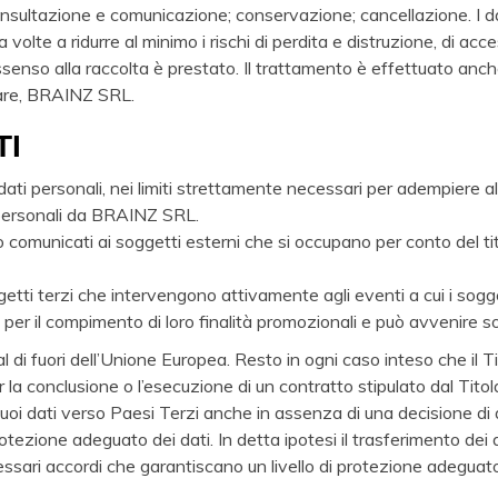
onsultazione e comunicazione; conservazione; cancellazione. I da
volte a ridurre al minimo i rischi di perdita e distruzione, di a
assenso alla raccolta è prestato. Il trattamento è effettuato anch
lare, BRAINZ SRL.
TI
ti personali, nei limiti strettamente necessari per adempiere al
i personali da BRAINZ SRL.
o comunicati ai soggetti esterni che si occupano per conto del tito
tti terzi che intervengono attivamente agli eventi a cui i sogget
 per il compimento di loro finalità promozionali e può avvenire 
l di fuori dell’Unione Europea. Resto in ogni caso inteso che il 
r la conclusione o l’esecuzione di un contratto stipulato dal Tito
 suoi dati verso Paesi Terzi anche in assenza di una decisione 
tezione adeguato dei dati. In detta ipotesi il trasferimento dei 
cessari accordi che garantiscano un livello di protezione adegua