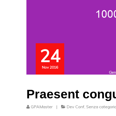
24
Nov 2016
Praesent congu
GPAMaster
|
Dev Conf
,
Senza categori