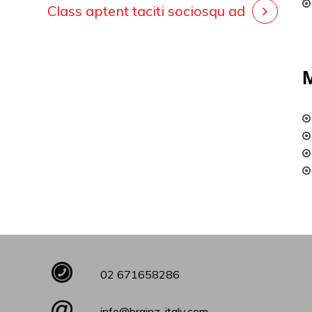
Class aptent taciti sociosqu ad
02 671658286
info@brainz-italy.com