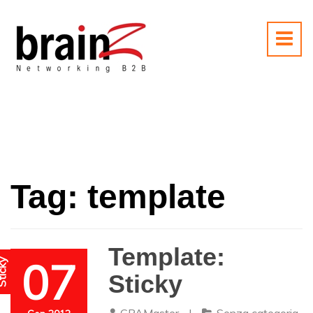
Tag:
template
Template:
07
icky
Sticky