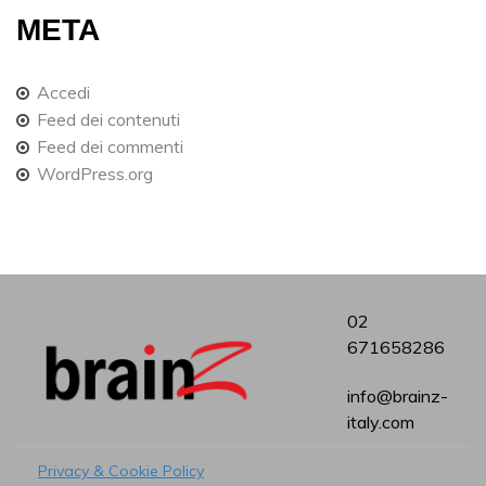
META
Accedi
Feed dei contenuti
Feed dei commenti
WordPress.org
02
671658286
info@brainz-
italy.com
Privacy & Cookie Policy